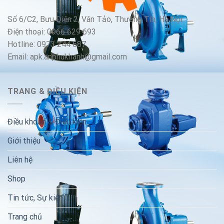
Số 6/C2, Bưu Điện 2, Vân Tảo, Thường Tín, Hà Nội
Điện thoại: 0966 629 693
Hotline: 0973 244 687
Email: apk.anphukhanh@gmail.com
TRANG & ĐIỀU KIỆN
Điều khoản & Điều kiện
Giới thiệu
Liên hệ
Shop
Tin tức, Sự kiện
Trang chủ