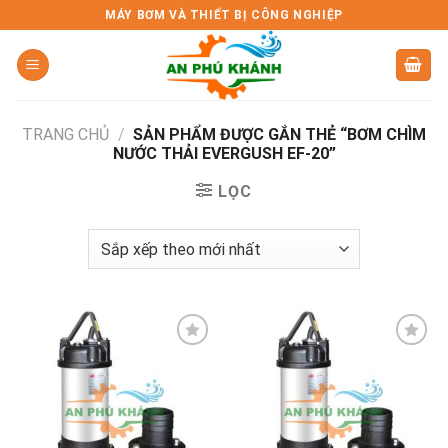
Skip
MÁY BƠM VÀ THIẾT BỊ CÔNG NGHIỆP
to
content
TRANG CHỦ
/
SẢN PHẨM ĐƯỢC GẮN THẺ “BƠM CHÌM
NƯỚC THẢI EVERGUSH EF-20”
LỌC
Add to
Add to
wishlist
wishlist