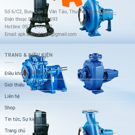
Số 6/C2, Bưu Điện 2, Vân Tảo, Thường Tín, Hà Nội
Điện thoại: 0966 629 693
Hotline: 0973 244 687
Email: apk.anphukhanh@gmail.com
TRANG & ĐIỀU KIỆN
Điều khoản & Điều kiện
Giới thiệu
Liên hệ
Shop
Tin tức, Sự kiện
Trang chủ