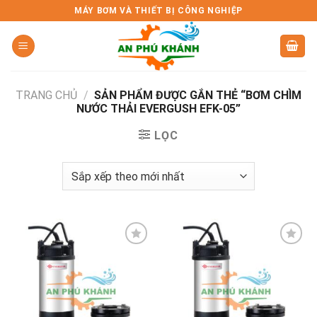
Skip
MÁY BƠM VÀ THIẾT BỊ CÔNG NGHIỆP
to
content
TRANG CHỦ
/
SẢN PHẨM ĐƯỢC GẮN THẺ “BƠM CHÌM
NƯỚC THẢI EVERGUSH EFK-05”
LỌC
Add to
Add to
wishlist
wishlist