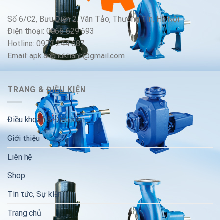
Số 6/C2, Bưu Điện 2, Vân Tảo, Thường Tín, Hà Nội
Điện thoại: 0966 629 693
Hotline: 0973 244 687
Email: apk.anphukhanh@gmail.com
TRANG & ĐIỀU KIỆN
Điều khoản & Điều kiện
Giới thiệu
Liên hệ
Shop
Tin tức, Sự kiện
Trang chủ