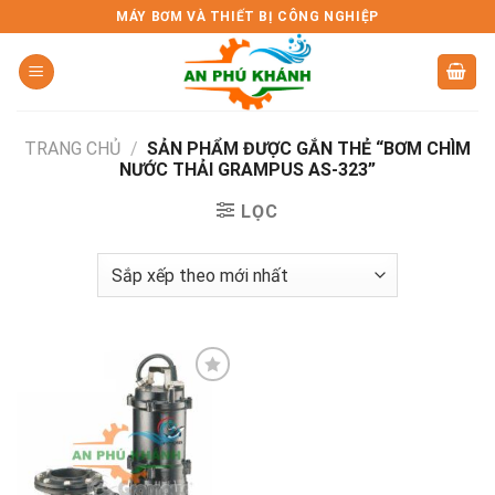
Skip
MÁY BƠM VÀ THIẾT BỊ CÔNG NGHIỆP
to
content
TRANG CHỦ
/
SẢN PHẨM ĐƯỢC GẮN THẺ “BƠM CHÌM
NƯỚC THẢI GRAMPUS AS-323”
LỌC
Add to
wishlist