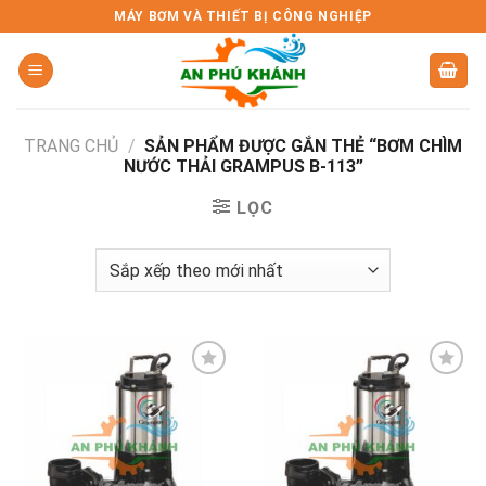
Skip
MÁY BƠM VÀ THIẾT BỊ CÔNG NGHIỆP
to
content
TRANG CHỦ
/
SẢN PHẨM ĐƯỢC GẮN THẺ “BƠM CHÌM
NƯỚC THẢI GRAMPUS B-113”
LỌC
Add to
Add to
wishlist
wishlist