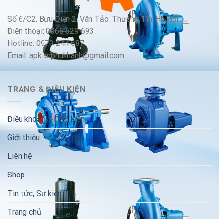
Số 6/C2, Bưu Điện 2, Vân Tảo, Thường Tín, Hà Nội
Điện thoại: 0966 629 693
Hotline: 0973 244 687
Email: apk.anphukhanh@gmail.com
TRANG & ĐIỀU KIỆN
Điều khoản & Điều kiện
Giới thiệu
Liên hệ
Shop
Tin tức, Sự kiện
Trang chủ