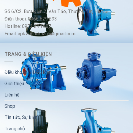
Số 6/C2, Bưu Điện 2, Vân Tảo, Thường Tín, Hà Nội
Điện thoại: 0966 629 693
Hotline: 0973 244 687
Email: apk.anphukhanh@gmail.com
TRANG & ĐIỀU KIỆN
Điều khoản & Điều kiện
Giới thiệu
Liên hệ
Shop
Tin tức, Sự kiện
Trang chủ