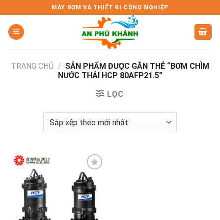
Skip
MÁY BƠM VÀ THIẾT BỊ CÔNG NGHIỆP
to
content
TRANG CHỦ
/
SẢN PHẨM ĐƯỢC GẮN THẺ “BƠM CHÌM
NƯỚC THẢI HCP 80AFP21.5”
LỌC
Add to
wishlist