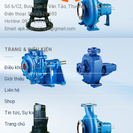
Số 6/C2, Bưu Điện 2, Vân Tảo, Thường Tín, Hà Nội
Điện thoại: 0966 629 693
Hotline: 0973 244 687
Email: apk.anphukhanh@gmail.com
TRANG & ĐIỀU KIỆN
Điều khoản & Điều kiện
Giới thiệu
Liên hệ
Shop
Tin tức, Sự kiện
Trang chủ