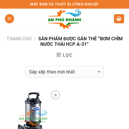
Skip
MÁY BƠM VÀ THIẾT BỊ CÔNG NGHIỆP
to
content
TRANG CHỦ
/
SẢN PHẨM ĐƯỢC GẮN THẺ “BƠM CHÌM
NƯỚC THẢI HCP A-31”
LỌC
Add to
wishlist