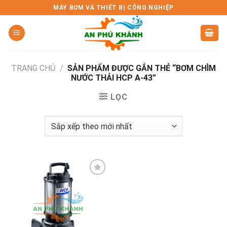
Skip
MÁY BƠM VÀ THIẾT BỊ CÔNG NGHIỆP
to
content
TRANG CHỦ
/
SẢN PHẨM ĐƯỢC GẮN THẺ “BƠM CHÌM
NƯỚC THẢI HCP A-43”
LỌC
Add to
wishlist