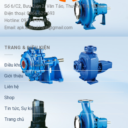
Số 6/C2, Bưu Điện 2, Vân Tảo, Thường Tín, Hà Nội
Điện thoại: 0966 629 693
Hotline: 0973 244 687
Email: apk.anphukhanh@gmail.com
TRANG & ĐIỀU KIỆN
Điều khoản & Điều kiện
Giới thiệu
Liên hệ
Shop
Tin tức, Sự kiện
Trang chủ