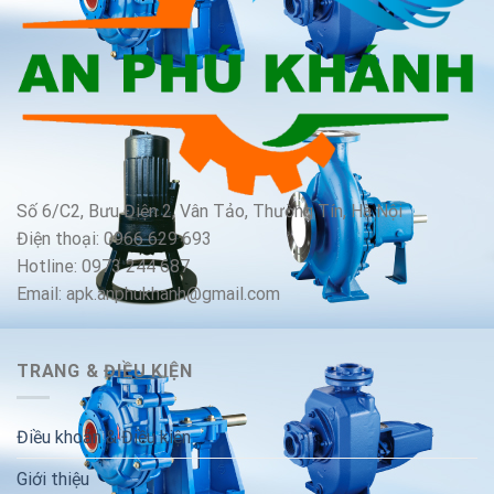
Số 6/C2, Bưu Điện 2, Vân Tảo, Thường Tín, Hà Nội
Điện thoại: 0966 629 693
Hotline: 0973 244 687
Email: apk.anphukhanh@gmail.com
TRANG & ĐIỀU KIỆN
Điều khoản & Điều kiện
Giới thiệu