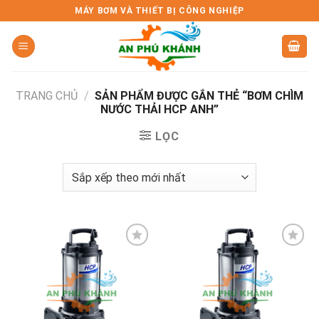
Skip
MÁY BƠM VÀ THIẾT BỊ CÔNG NGHIỆP
to
content
TRANG CHỦ
/
SẢN PHẨM ĐƯỢC GẮN THẺ “BƠM CHÌM
NƯỚC THẢI HCP ANH”
LỌC
Add to
Add to
wishlist
wishlist