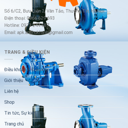
Số 6/C2, Bưu Điện 2, Vân Tảo, Thường Tín, Hà Nội
Điện thoại: 0966 629 693
Hotline: 0973 244 687
Email: apk.anphukhanh@gmail.com
TRANG & ĐIỀU KIỆN
Điều khoản & Điều kiện
Giới thiệu
Liên hệ
Shop
Tin tức, Sự kiện
Trang chủ