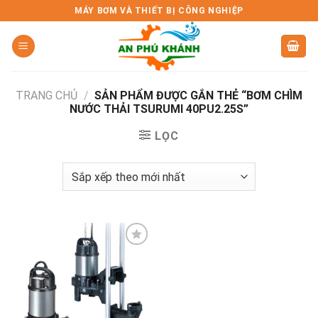
Skip
MÁY BƠM VÀ THIẾT BỊ CÔNG NGHIỆP
to
content
TRANG CHỦ
/
SẢN PHẨM ĐƯỢC GẮN THẺ “BƠM CHÌM
NƯỚC THẢI TSURUMI 40PU2.25S”
LỌC
Add to
wishlist