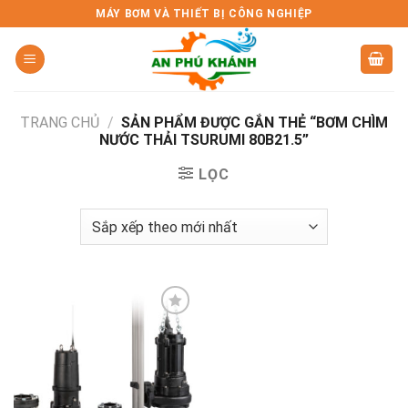
Skip
MÁY BƠM VÀ THIẾT BỊ CÔNG NGHIỆP
to
content
TRANG CHỦ
/
SẢN PHẨM ĐƯỢC GẮN THẺ “BƠM CHÌM
NƯỚC THẢI TSURUMI 80B21.5”
LỌC
Add to
wishlist