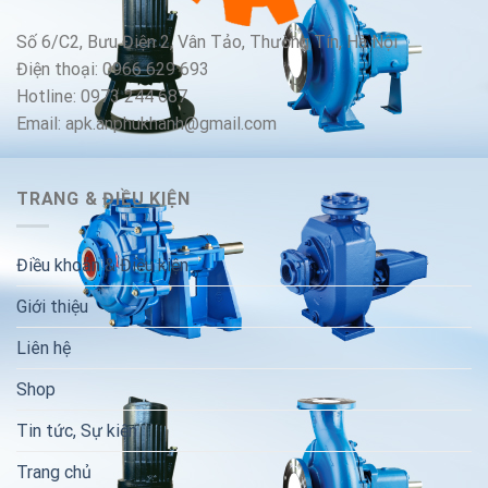
Số 6/C2, Bưu Điện 2, Vân Tảo, Thường Tín, Hà Nội
Điện thoại: 0966 629 693
Hotline: 0973 244 687
Email: apk.anphukhanh@gmail.com
TRANG & ĐIỀU KIỆN
Điều khoản & Điều kiện
Giới thiệu
Liên hệ
Shop
Tin tức, Sự kiện
Trang chủ