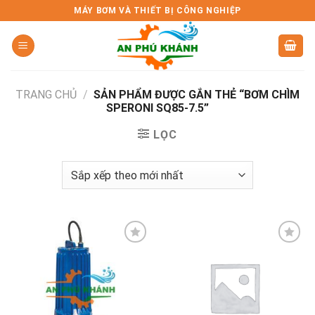
Skip
MÁY BƠM VÀ THIẾT BỊ CÔNG NGHIỆP
to
content
TRANG CHỦ
/
SẢN PHẨM ĐƯỢC GẮN THẺ “BƠM CHÌM
SPERONI SQ85-7.5”
LỌC
Add to
Add to
wishlist
wishlist