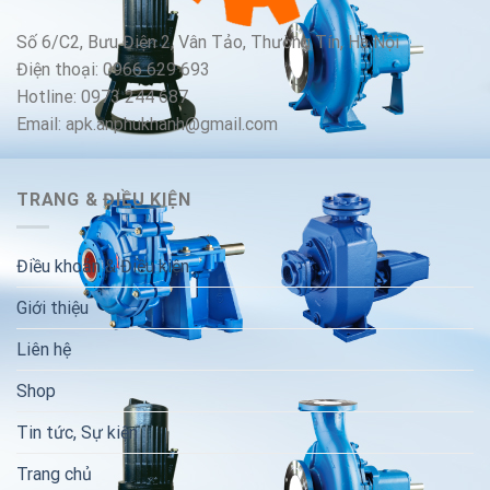
Số 6/C2, Bưu Điện 2, Vân Tảo, Thường Tín, Hà Nội
Điện thoại: 0966 629 693
Hotline: 0973 244 687
Email: apk.anphukhanh@gmail.com
TRANG & ĐIỀU KIỆN
Điều khoản & Điều kiện
Giới thiệu
Liên hệ
Shop
Tin tức, Sự kiện
Trang chủ