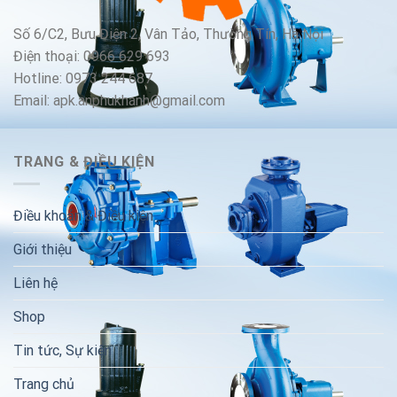
Số 6/C2, Bưu Điện 2, Vân Tảo, Thường Tín, Hà Nội
Điện thoại: 0966 629 693
Hotline: 0973 244 687
Email: apk.anphukhanh@gmail.com
TRANG & ĐIỀU KIỆN
Điều khoản & Điều kiện
Giới thiệu
Liên hệ
Shop
Tin tức, Sự kiện
Trang chủ