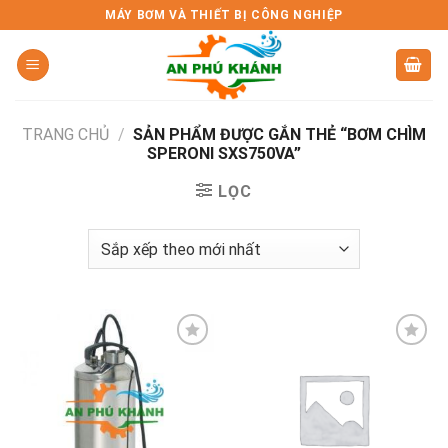
Skip
MÁY BƠM VÀ THIẾT BỊ CÔNG NGHIỆP
to
content
TRANG CHỦ
/
SẢN PHẨM ĐƯỢC GẮN THẺ “BƠM CHÌM
SPERONI SXS750VA”
LỌC
Add to
Add to
wishlist
wishlist