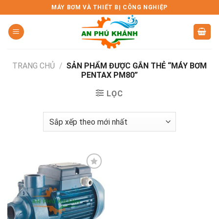
Skip
MÁY BƠM VÀ THIẾT BỊ CÔNG NGHIỆP
to
content
TRANG CHỦ
/
SẢN PHẨM ĐƯỢC GẮN THẺ “MÁY BƠM
PENTAX PM80”
LỌC
Add to
wishlist