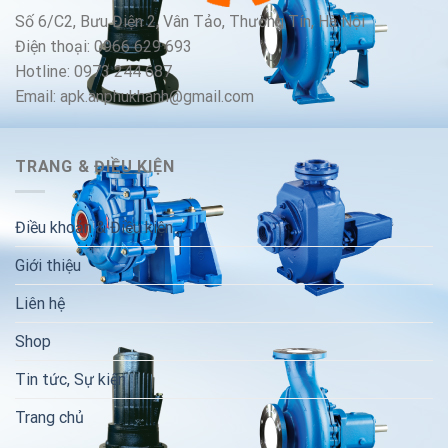
Số 6/C2, Bưu Điện 2, Vân Tảo, Thường Tín, Hà Nội
Điện thoại: 0966 629 693
Hotline: 0973 244 687
Email: apk.anphukhanh@gmail.com
TRANG & ĐIỀU KIỆN
Điều khoản & Điều kiện
Giới thiệu
Liên hệ
Shop
Tin tức, Sự kiện
Trang chủ