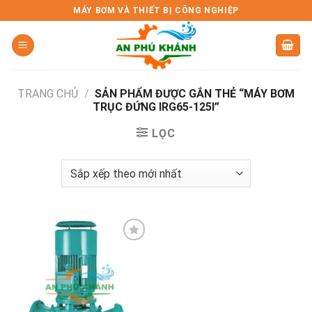
Skip
MÁY BƠM VÀ THIẾT BỊ CÔNG NGHIỆP
to
content
TRANG CHỦ
/
SẢN PHẨM ĐƯỢC GẮN THẺ “MÁY BƠM
TRỤC ĐỨNG IRG65-125I”
LỌC
Add to
wishlist