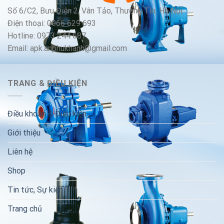
Số 6/C2, Bưu Điện 2, Vân Tảo, Thường Tín, Hà Nội
Điện thoại: 0966 629 693
Hotline: 0973 244 687
Email: apk.anphukhanh@gmail.com
TRANG & ĐIỀU KIỆN
Điều khoản & Điều kiện
Giới thiệu
Liên hệ
Shop
Tin tức, Sự kiện
Trang chủ