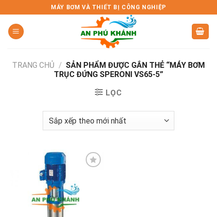
Skip
MÁY BƠM VÀ THIẾT BỊ CÔNG NGHIỆP
to
content
TRANG CHỦ
/
SẢN PHẨM ĐƯỢC GẮN THẺ “MÁY BƠM
TRỤC ĐỨNG SPERONI VS65-5”
LỌC
Add to
wishlist