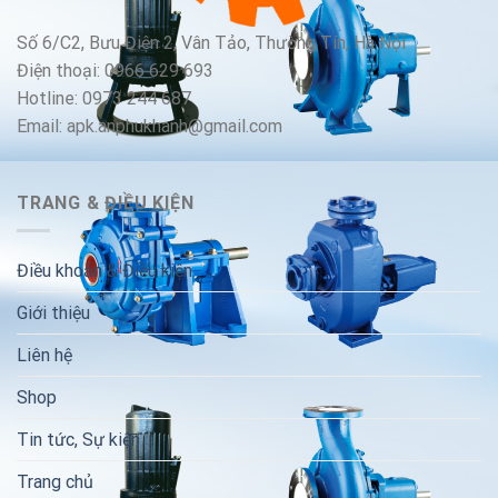
Số 6/C2, Bưu Điện 2, Vân Tảo, Thường Tín, Hà Nội
Điện thoại: 0966 629 693
Hotline: 0973 244 687
Email: apk.anphukhanh@gmail.com
TRANG & ĐIỀU KIỆN
Điều khoản & Điều kiện
Giới thiệu
Liên hệ
Shop
Tin tức, Sự kiện
Trang chủ