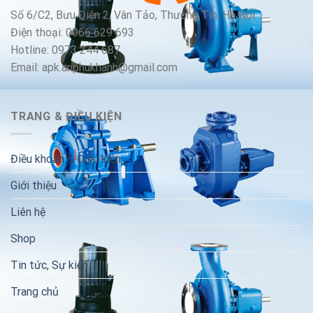
Số 6/C2, Bưu Điện 2, Vân Tảo, Thường Tín, Hà Nội
Điện thoại: 0966 629 693
Hotline: 0973 244 687
Email: apk.anphukhanh@gmail.com
TRANG & ĐIỀU KIỆN
Điều khoản & Điều kiện
Giới thiệu
Liên hệ
Shop
Tin tức, Sự kiện
Trang chủ