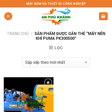
Skip
MÁY BƠM VÀ THIẾT BỊ CÔNG NGHIỆP
to
content
TRANG CHỦ
/
SẢN PHẨM ĐƯỢC GẮN THẺ “MÁY NÉN
KHÍ PUMA PK300500”
LỌC
Add to
wishlist