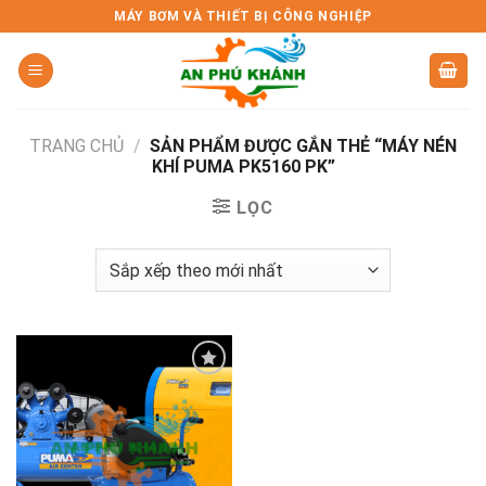
Skip
MÁY BƠM VÀ THIẾT BỊ CÔNG NGHIỆP
to
content
TRANG CHỦ
/
SẢN PHẨM ĐƯỢC GẮN THẺ “MÁY NÉN
KHÍ PUMA PK5160 PK”
LỌC
Add to
wishlist