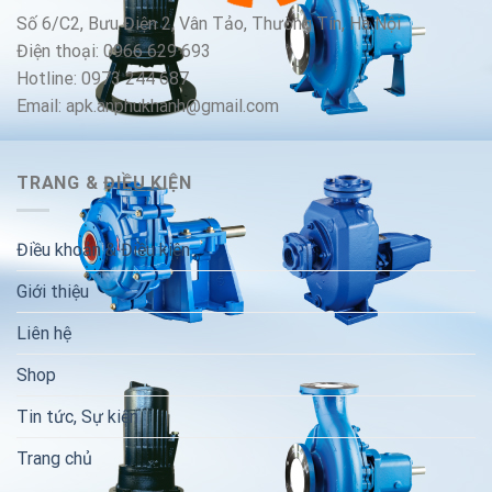
Số 6/C2, Bưu Điện 2, Vân Tảo, Thường Tín, Hà Nội
Điện thoại: 0966 629 693
Hotline: 0973 244 687
Email: apk.anphukhanh@gmail.com
TRANG & ĐIỀU KIỆN
Điều khoản & Điều kiện
Giới thiệu
Liên hệ
Shop
Tin tức, Sự kiện
Trang chủ