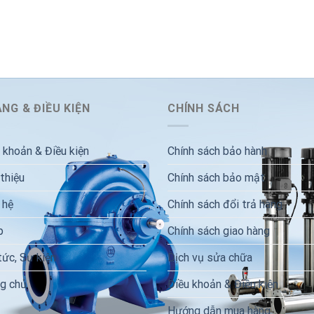
NG & ĐIỀU KIỆN
CHÍNH SÁCH
 khoản & Điều kiện
Chính sách bảo hành
 thiệu
Chính sách bảo mật
 hệ
Chính sách đổi trả hàng
p
Chính sách giao hàng
tức, Sự kiện
Dịch vụ sửa chữa
g chủ
Điều khoản & Điều kiện
Hướng dẫn mua hàng