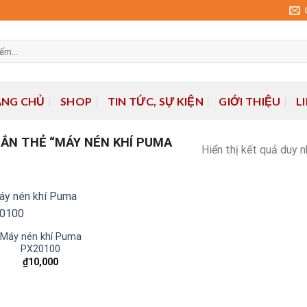
ANG CHỦ
SHOP
TIN TỨC, SỰ KIỆN
GIỚI THIỆU
L
ẮN THẺ “MÁY NÉN KHÍ PUMA
Hiển thị kết quả duy 
Máy nén khí Puma
PX20100
Add to
wishlist
₫
10,000