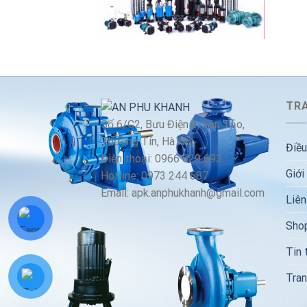
TRA
Số 6/C2, Bưu Điện 2, Vân Tảo,
Thường Tín, Hà Nội
Điều
Điện thoại: 0966 629 693
Giới
Hotline: 0973 244 687
Email: apk.anphukhanh@gmail.com
Liên
Sho
Tin 
Tran