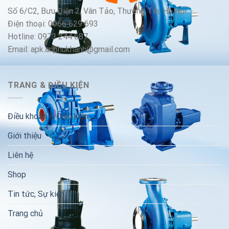
Số 6/C2, Bưu Điện 2, Vân Tảo, Thường Tín, Hà Nội
Điện thoại: 0966 629 693
Hotline: 0973 244 687
Email: apk.anphukhanh@gmail.com
TRANG & ĐIỀU KIỆN
Điều khoản & Điều kiện
Giới thiệu
Liên hệ
Shop
Tin tức, Sự kiện
Trang chủ