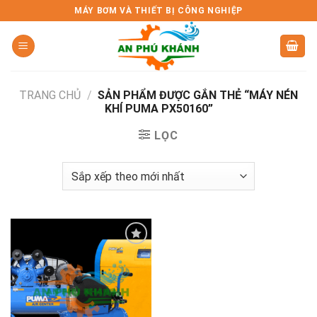
Skip
MÁY BƠM VÀ THIẾT BỊ CÔNG NGHIỆP
to
content
TRANG CHỦ
/
SẢN PHẨM ĐƯỢC GẮN THẺ “MÁY NÉN
KHÍ PUMA PX50160”
LỌC
Add to
wishlist