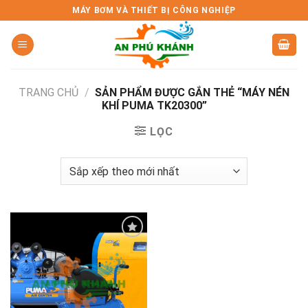
Skip
MÁY BƠM VÀ THIẾT BỊ CÔNG NGHIỆP
to
content
TRANG CHỦ
/
SẢN PHẨM ĐƯỢC GẮN THẺ “MÁY NÉN
KHÍ PUMA TK20300”
LỌC
Add to
wishlist