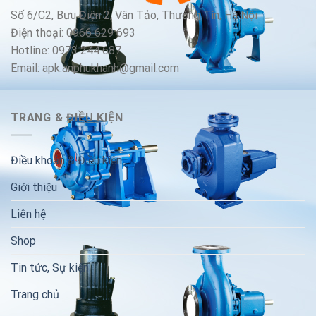
Số 6/C2, Bưu Điện 2, Vân Tảo, Thường Tín, Hà Nội
Điện thoại: 0966 629 693
Hotline: 0973 244 687
Email: apk.anphukhanh@gmail.com
TRANG & ĐIỀU KIỆN
Điều khoản & Điều kiện
Giới thiệu
Liên hệ
Shop
Tin tức, Sự kiện
Trang chủ