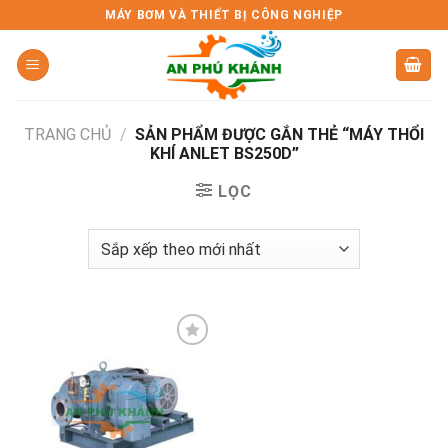
Skip
MÁY BƠM VÀ THIẾT BỊ CÔNG NGHIỆP
to
content
TRANG CHỦ
/
SẢN PHẨM ĐƯỢC GẮN THẺ “MÁY THỔI
KHÍ ANLET BS250D”
LỌC
Add to
wishlist