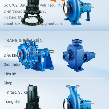
Số 6/C2, Bưu Điện 2, Vân Tảo, Thường Tín, Hà Nội
Điện thoại: 0966 629 693
Hotline: 0973 244 687
Email: apk.anphukhanh@gmail.com
TRANG & ĐIỀU KIỆN
Điều khoản & Điều kiện
Giới thiệu
Liên hệ
Shop
Tin tức, Sự kiện
Trang chủ