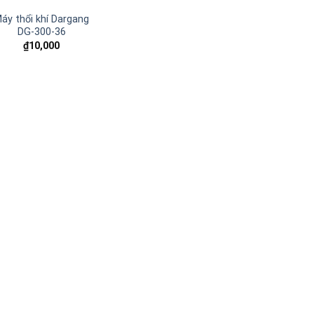
áy thổi khí Dargang
DG-300-36
₫
10,000