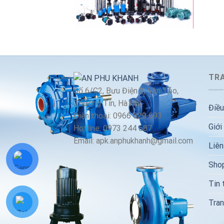
TRA
Số 6/C2, Bưu Điện 2, Vân Tảo,
Thường Tín, Hà Nội
Điều
Điện thoại: 0966 629 693
Giới
Hotline: 0973 244 687
Email: apk.anphukhanh@gmail.com
Liên
Sho
Tin 
Tran