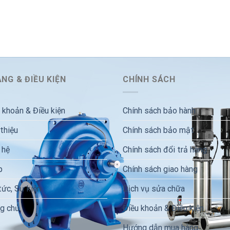
NG & ĐIỀU KIỆN
CHÍNH SÁCH
 khoản & Điều kiện
Chính sách bảo hành
 thiệu
Chính sách bảo mật
 hệ
Chính sách đổi trả hàng
p
Chính sách giao hàng
tức, Sự kiện
Dịch vụ sửa chữa
g chủ
Điều khoản & Điều kiện
Hướng dẫn mua hàng