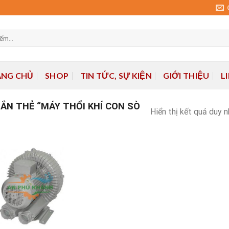
ANG CHỦ
SHOP
TIN TỨC, SỰ KIỆN
GIỚI THIỆU
L
N THẺ “MÁY THỔI KHÍ CON SÒ
Hiển thị kết quả duy 
Add to
wishlist