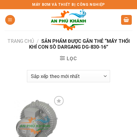
Skip
MÁY BƠM VÀ THIẾT BỊ CÔNG NGHIỆP
to
content
TRANG CHỦ
/
SẢN PHẨM ĐƯỢC GẮN THẺ “MÁY THỔI
KHÍ CON SÒ DARGANG DG-830-16”
LỌC
Add to
wishlist