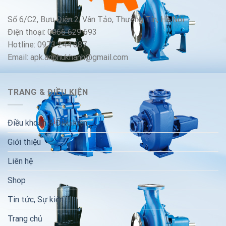
Số 6/C2, Bưu Điện 2, Vân Tảo, Thường Tín, Hà Nội
Điện thoại: 0966 629 693
Hotline: 0973 244 687
Email: apk.anphukhanh@gmail.com
TRANG & ĐIỀU KIỆN
Điều khoản & Điều kiện
Giới thiệu
Liên hệ
Shop
Tin tức, Sự kiện
Trang chủ