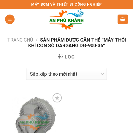
Skip
MÁY BƠM VÀ THIẾT BỊ CÔNG NGHIỆP
to
content
TRANG CHỦ
/
SẢN PHẨM ĐƯỢC GẮN THẺ “MÁY THỔI
KHÍ CON SÒ DARGANG DG-900-36”
LỌC
Add to
wishlist