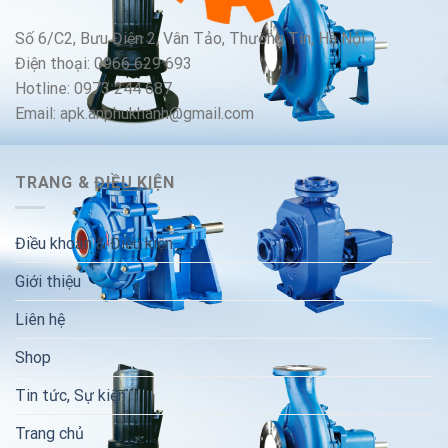
Số 6/C2, Bưu Điện 2, Vân Tảo, Thường Tín, Hà Nội
Điện thoại: 0966 629 693
Hotline: 0973 244 687
Email: apk.anphukhanh@gmail.com
TRANG & ĐIỀU KIỆN
Điều khoản & Điều kiện
Giới thiệu
Liên hệ
Shop
Tin tức, Sự kiện
Trang chủ