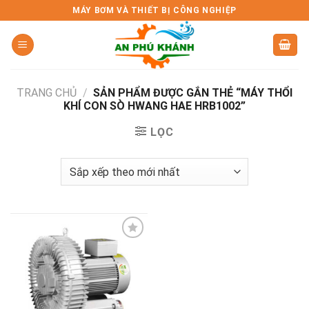
Skip
MÁY BƠM VÀ THIẾT BỊ CÔNG NGHIỆP
to
content
TRANG CHỦ
/
SẢN PHẨM ĐƯỢC GẮN THẺ “MÁY THỔI
KHÍ CON SÒ HWANG HAE HRB1002”
LỌC
Add to
wishlist