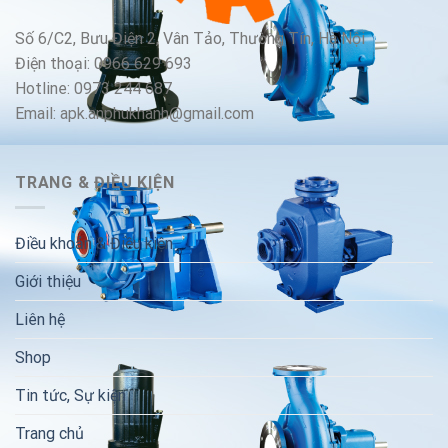
Số 6/C2, Bưu Điện 2, Vân Tảo, Thường Tín, Hà Nội
Điện thoại: 0966 629 693
Hotline: 0973 244 687
Email: apk.anphukhanh@gmail.com
TRANG & ĐIỀU KIỆN
Điều khoản & Điều kiện
Giới thiệu
Liên hệ
Shop
Tin tức, Sự kiện
Trang chủ