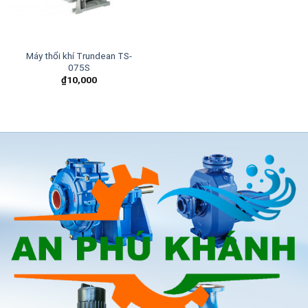
Máy thổi khí Trundean TS-
075S
₫
10,000