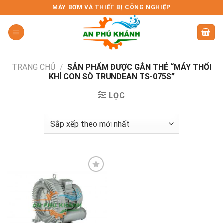
Skip
MÁY BƠM VÀ THIẾT BỊ CÔNG NGHIỆP
to
content
TRANG CHỦ
/
SẢN PHẨM ĐƯỢC GẮN THẺ “MÁY THỔI
KHÍ CON SÒ TRUNDEAN TS-075S”
LỌC
Add to
wishlist