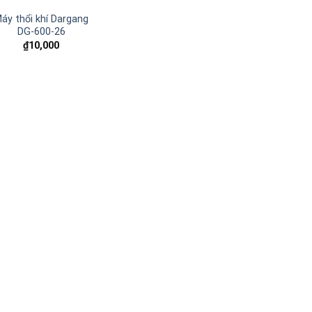
áy thổi khí Dargang
DG-600-26
₫
10,000