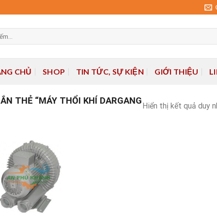
ANG CHỦ
SHOP
TIN TỨC, SỰ KIỆN
GIỚI THIỆU
L
ẮN THẺ “MÁY THỔI KHÍ DARGANG
Hiển thị kết quả duy 
Add to
wishlist