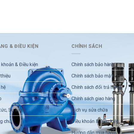
NG & ĐIỀU KIỆN
CHÍNH SÁCH
 khoản & Điều kiện
Chính sách bảo hành
 thiệu
Chính sách bảo mật
 hệ
Chính sách đổi trả hàng
p
Chính sách giao hàng
tức, Sự kiện
Dịch vụ sửa chữa
g chủ
Điều khoản & Điều kiện
Hướng dẫn mua hàng