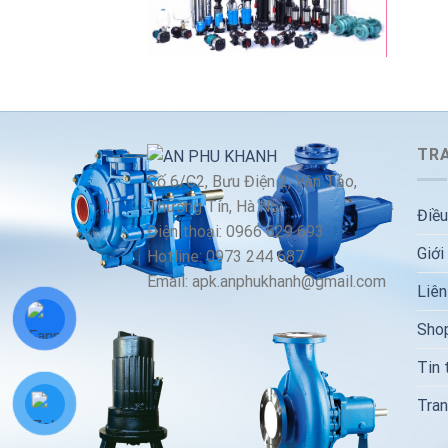
TRA
Số 6/C2, Bưu Điện 2, Vân Tảo,
Thường Tín, Hà Nội
Điều
Điện thoại: 0966 629 693
Giới
Hotline: 0973 244 687
Email: apk.anphukhanh@gmail.com
Liên
Sho
Tin 
Tran