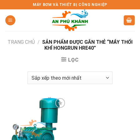
Skip
MÁY BƠM VÀ THIẾT BỊ CÔNG NGHIỆP
to
content
TRANG CHỦ
/
SẢN PHẨM ĐƯỢC GẮN THẺ “MÁY THỔI
KHÍ HONGRUN HRE40”
LỌC
Add to
wishlist