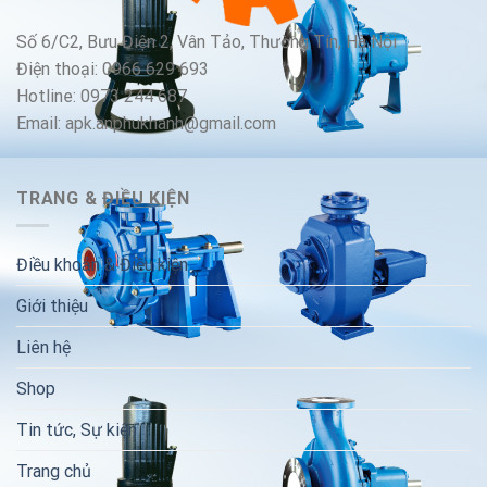
Số 6/C2, Bưu Điện 2, Vân Tảo, Thường Tín, Hà Nội
Điện thoại: 0966 629 693
Hotline: 0973 244 687
Email: apk.anphukhanh@gmail.com
TRANG & ĐIỀU KIỆN
Điều khoản & Điều kiện
Giới thiệu
Liên hệ
Shop
Tin tức, Sự kiện
Trang chủ