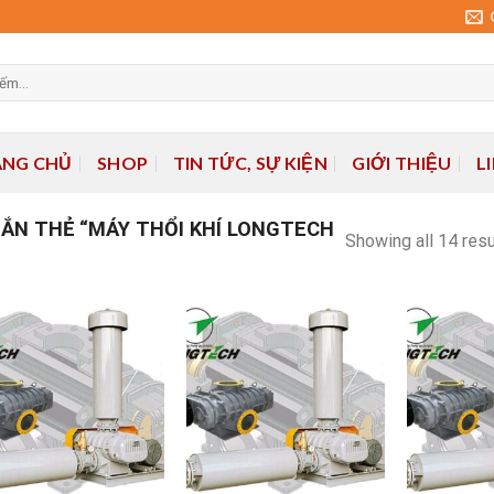
ANG CHỦ
SHOP
TIN TỨC, SỰ KIỆN
GIỚI THIỆU
L
ẮN THẺ “MÁY THỔI KHÍ LONGTECH
Showing all 14 res
Add to
Add to
wishlist
wishlist