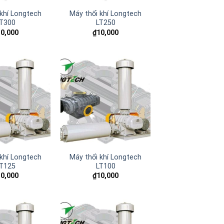
 khí Longtech
Máy thổi khí Longtech
T300
LT250
10,000
₫
10,000
Add to
Add to
wishlist
wishlist
 khí Longtech
Máy thổi khí Longtech
T125
LT100
10,000
₫
10,000