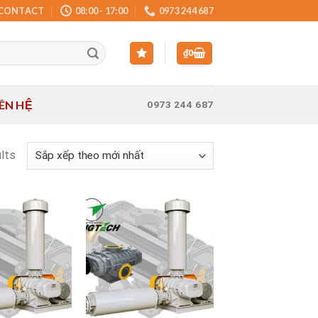
CONTACT
08:00 - 17:00
0973 244 687
₫
0
IÊN HỆ
0973 244 687
ults
Add to
Add to
wishlist
wishlist