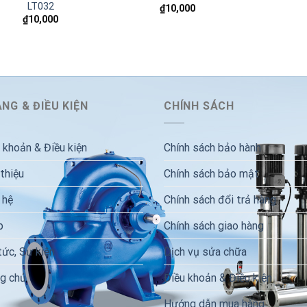
LT032
₫
10,000
₫
10,000
NG & ĐIỀU KIỆN
CHÍNH SÁCH
 khoản & Điều kiện
Chính sách bảo hành
 thiệu
Chính sách bảo mật
 hệ
Chính sách đổi trả hàng
p
Chính sách giao hàng
tức, Sự kiện
Dịch vụ sửa chữa
g chủ
Điều khoản & Điều kiện
Hướng dẫn mua hàng