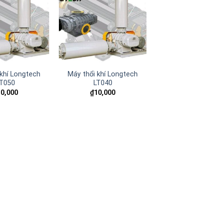
Add to
Add to
wishlist
wishlist
 khí Longtech
Máy thổi khí Longtech
T050
LT040
10,000
₫
10,000