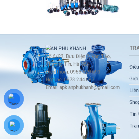
TRA
Số 6/C2, Bưu Điện 2, Vân Tảo,
Thường Tín, Hà Nội
Điều
Điện thoại: 0966 629 693
Giới
Hotline: 0973 244 687
Email: apk.anphukhanh@gmail.com
Liên
Sho
Tin 
Tran