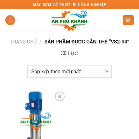
Skip
MÁY BƠM VÀ THIẾT BỊ CÔNG NGHIỆP
to
content
TRANG CHỦ
/
SẢN PHẨM ĐƯỢC GẮN THẺ “VS2-34”
LỌC
Add to
wishlist