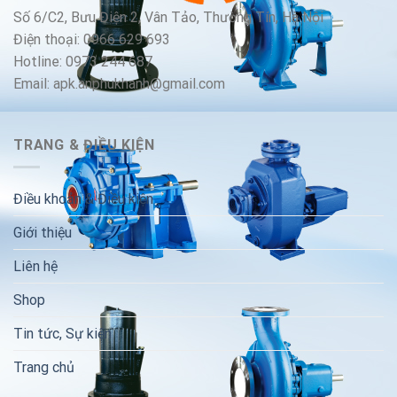
Số 6/C2, Bưu Điện 2, Vân Tảo, Thường Tín, Hà Nội
Điện thoại: 0966 629 693
Hotline: 0973 244 687
Email: apk.anphukhanh@gmail.com
TRANG & ĐIỀU KIỆN
Điều khoản & Điều kiện
Giới thiệu
Liên hệ
Shop
Tin tức, Sự kiện
Trang chủ