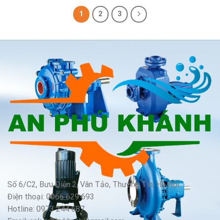
1
2
3
Số 6/C2, Bưu Điện 2, Vân Tảo, Thường Tín, Hà Nội
Điện thoại: 0966 629 693
Hotline: 0973 244 687