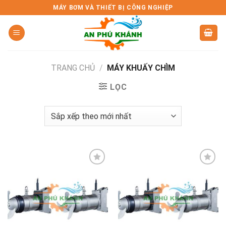
Skip
MÁY BƠM VÀ THIẾT BỊ CÔNG NGHIỆP
to
content
TRANG CHỦ
/
MÁY KHUẤY CHÌM
LỌC
Add to
Add to
wishlist
wishlist