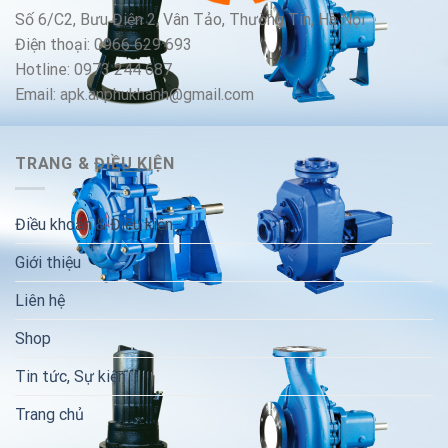
Số 6/C2, Bưu Điện 2, Vân Tảo, Thường Tín, Hà Nội
Điện thoại: 0966 629 693
Hotline: 0973 244 687
Email: apk.anphukhanh@gmail.com
TRANG & ĐIỀU KIỆN
Điều khoản & Điều kiện
Giới thiệu
Liên hệ
Shop
Tin tức, Sự kiện
Trang chủ