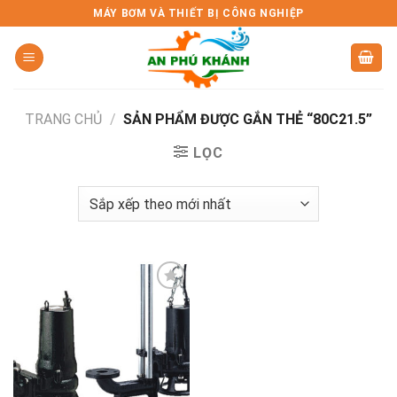
Skip
MÁY BƠM VÀ THIẾT BỊ CÔNG NGHIỆP
to
content
TRANG CHỦ
/
SẢN PHẨM ĐƯỢC GẮN THẺ “80C21.5”
LỌC
Add to
wishlist