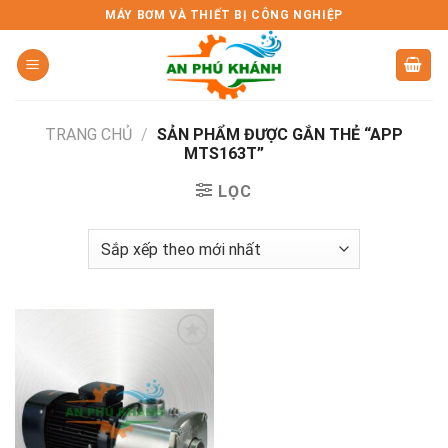
Skip
MÁY BƠM VÀ THIẾT BỊ CÔNG NGHIỆP
to
content
TRANG CHỦ
/
SẢN PHẨM ĐƯỢC GẮN THẺ “APP
MTS163T”
LỌC
Add to
wishlist