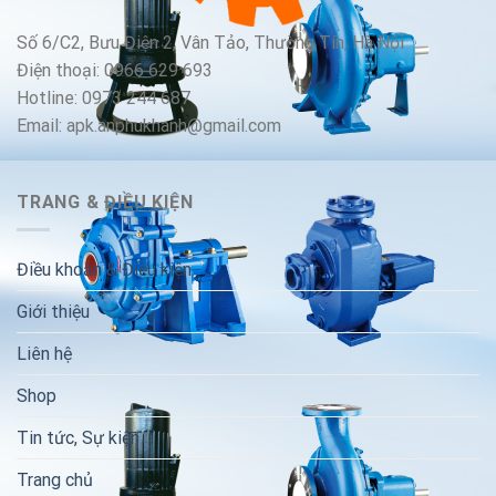
Số 6/C2, Bưu Điện 2, Vân Tảo, Thường Tín, Hà Nội
Điện thoại: 0966 629 693
Hotline: 0973 244 687
Email: apk.anphukhanh@gmail.com
TRANG & ĐIỀU KIỆN
Điều khoản & Điều kiện
Giới thiệu
Liên hệ
Shop
Tin tức, Sự kiện
Trang chủ