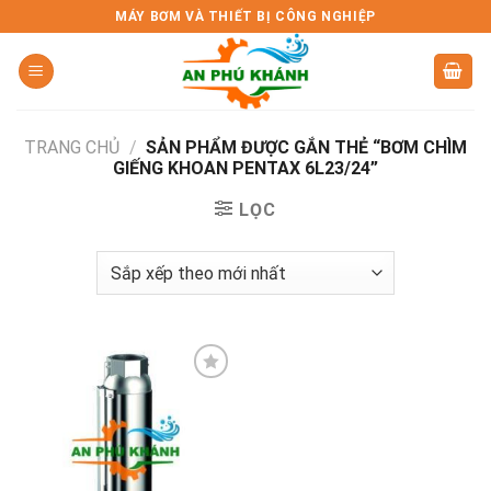
Skip
MÁY BƠM VÀ THIẾT BỊ CÔNG NGHIỆP
to
content
TRANG CHỦ
/
SẢN PHẨM ĐƯỢC GẮN THẺ “BƠM CHÌM
GIẾNG KHOAN PENTAX 6L23/24”
LỌC
Add to
wishlist