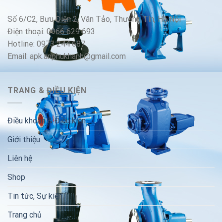
Số 6/C2, Bưu Điện 2, Vân Tảo, Thường Tín, Hà Nội
Điện thoại: 0966 629 693
Hotline: 0973 244 687
Email: apk.anphukhanh@gmail.com
TRANG & ĐIỀU KIỆN
Điều khoản & Điều kiện
Giới thiệu
Liên hệ
Shop
Tin tức, Sự kiện
Trang chủ