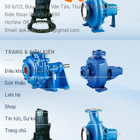
Số 6/C2, Bưu Điện 2, Vân Tảo, Thường Tín, Hà Nội
Điện thoại: 0966 629 693
Hotline: 0973 244 687
Email: apk.anphukhanh@gmail.com
TRANG & ĐIỀU KIỆN
Điều khoản & Điều kiện
Giới thiệu
Liên hệ
Shop
Tin tức, Sự kiện
Trang chủ