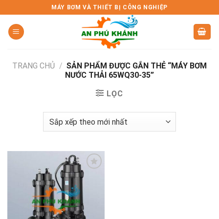
Skip
MÁY BƠM VÀ THIẾT BỊ CÔNG NGHIỆP
to
content
TRANG CHỦ
/
SẢN PHẨM ĐƯỢC GẮN THẺ “MÁY BƠM
NƯỚC THẢI 65WQ30-35”
LỌC
Add to
wishlist