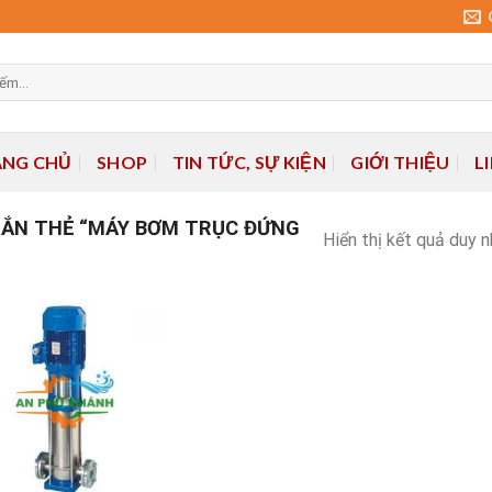
ANG CHỦ
SHOP
TIN TỨC, SỰ KIỆN
GIỚI THIỆU
L
ẮN THẺ “MÁY BƠM TRỤC ĐỨNG
Hiển thị kết quả duy 
Add to
wishlist