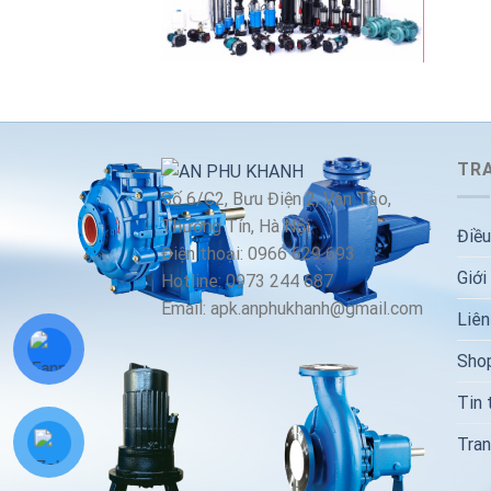
TRA
Số 6/C2, Bưu Điện 2, Vân Tảo,
Thường Tín, Hà Nội
Điều
Điện thoại: 0966 629 693
Giới
Hotline: 0973 244 687
Email: apk.anphukhanh@gmail.com
Liên
Sho
Tin 
Tran