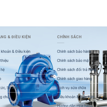
NG & ĐIỀU KIỆN
CHÍNH SÁCH
 khoản & Điều kiện
Chính sách bảo hành
 thiệu
Chính sách bảo mật
 hệ
Chính sách đổi trả hàng
p
Chính sách giao hàng
tức, Sự kiện
Dịch vụ sửa chữa
g chủ
Điều khoản & Điều kiện
Hướng dẫn mua hàng