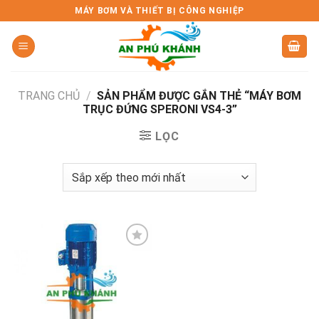
Skip
MÁY BƠM VÀ THIẾT BỊ CÔNG NGHIỆP
to
content
TRANG CHỦ
/
SẢN PHẨM ĐƯỢC GẮN THẺ “MÁY BƠM
TRỤC ĐỨNG SPERONI VS4-3”
LỌC
Add to
wishlist