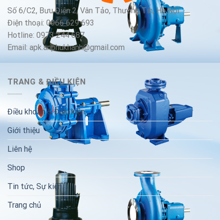
Số 6/C2, Bưu Điện 2, Vân Tảo, Thường Tín, Hà Nội
Điện thoại: 0966 629 693
Hotline: 0973 244 687
Email: apk.anphukhanh@gmail.com
TRANG & ĐIỀU KIỆN
Điều khoản & Điều kiện
Giới thiệu
Liên hệ
Shop
Tin tức, Sự kiện
Trang chủ