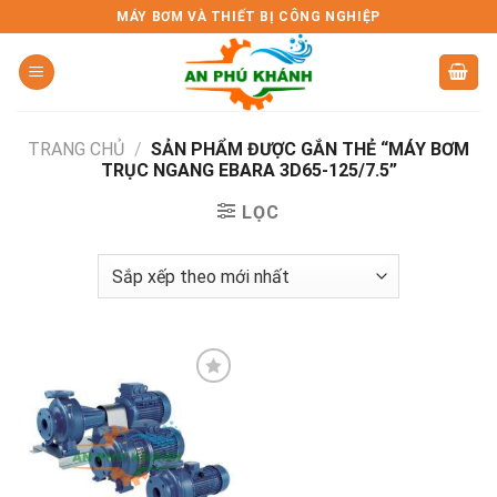
Skip
MÁY BƠM VÀ THIẾT BỊ CÔNG NGHIỆP
to
content
TRANG CHỦ
/
SẢN PHẨM ĐƯỢC GẮN THẺ “MÁY BƠM
TRỤC NGANG EBARA 3D65-125/7.5”
LỌC
Add to
wishlist