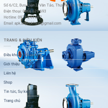
Số 6/C2, Bưu Điện 2, Vân Tảo, Thường Tín, Hà Nội
Điện thoại: 0966 629 693
Hotline: 0973 244 687
Email: apk.anphukhanh@gmail.com
TRANG & ĐIỀU KIỆN
Điều khoản & Điều kiện
Giới thiệu
Liên hệ
Shop
Tin tức, Sự kiện
Trang chủ