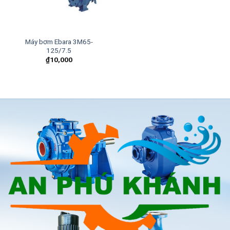
Máy bơm Ebara 3M65-
125/7.5
₫
10,000