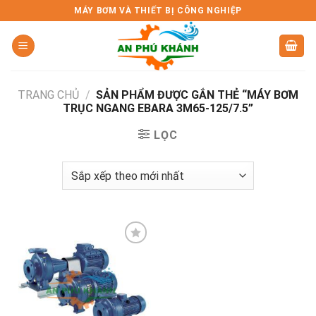
Skip
MÁY BƠM VÀ THIẾT BỊ CÔNG NGHIỆP
to
content
TRANG CHỦ
/
SẢN PHẨM ĐƯỢC GẮN THẺ “MÁY BƠM
TRỤC NGANG EBARA 3M65-125/7.5”
LỌC
Add to
wishlist