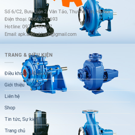
Số 6/C2, Bưu Điện 2, Vân Tảo, Thường Tín, Hà Nội
Điện thoại: 0966 629 693
Hotline: 0973 244 687
Email: apk.anphukhanh@gmail.com
TRANG & ĐIỀU KIỆN
Điều khoản & Điều kiện
Giới thiệu
Liên hệ
Shop
Tin tức, Sự kiện
Trang chủ