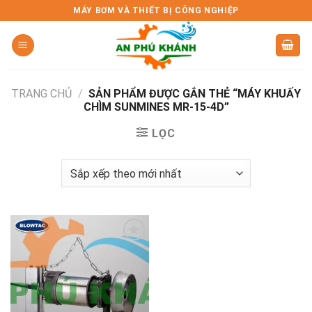
Skip
MÁY BƠM VÀ THIẾT BỊ CÔNG NGHIỆP
to
content
TRANG CHỦ
/
SẢN PHẨM ĐƯỢC GẮN THẺ “MÁY KHUẤY
CHÌM SUNMINES MR-15-4D”
LỌC
Add to
wishlist