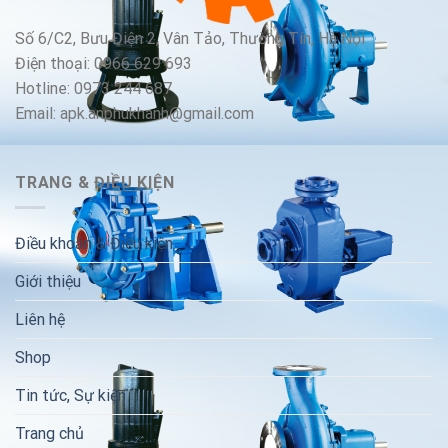
Số 6/C2, Bưu Điện 2, Vân Tảo, Thường Tín, Hà Nội
Điện thoại: 0966 629 693
Hotline: 0973 244 687
Email: apk.anphukhanh@gmail.com
TRANG & ĐIỀU KIỆN
Điều khoản & Điều kiện
Giới thiệu
Liên hệ
Shop
Tin tức, Sự kiện
Trang chủ