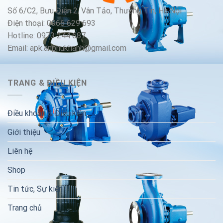
Số 6/C2, Bưu Điện 2, Vân Tảo, Thường Tín, Hà Nội
Điện thoại: 0966 629 693
Hotline: 0973 244 687
Email: apk.anphukhanh@gmail.com
TRANG & ĐIỀU KIỆN
Điều khoản & Điều kiện
Giới thiệu
Liên hệ
Shop
Tin tức, Sự kiện
Trang chủ