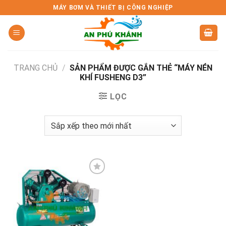
Skip
MÁY BƠM VÀ THIẾT BỊ CÔNG NGHIỆP
to
content
TRANG CHỦ
/
SẢN PHẨM ĐƯỢC GẮN THẺ “MÁY NÉN
KHÍ FUSHENG D3”
LỌC
Add to
wishlist