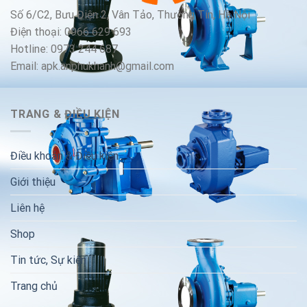
Số 6/C2, Bưu Điện 2, Vân Tảo, Thường Tín, Hà Nội
Điện thoại: 0966 629 693
Hotline: 0973 244 687
Email: apk.anphukhanh@gmail.com
TRANG & ĐIỀU KIỆN
Điều khoản & Điều kiện
Giới thiệu
Liên hệ
Shop
Tin tức, Sự kiện
Trang chủ