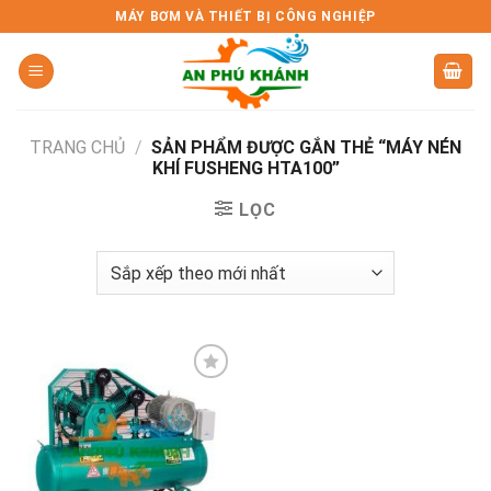
Skip
MÁY BƠM VÀ THIẾT BỊ CÔNG NGHIỆP
to
content
TRANG CHỦ
/
SẢN PHẨM ĐƯỢC GẮN THẺ “MÁY NÉN
KHÍ FUSHENG HTA100”
LỌC
Add to
wishlist