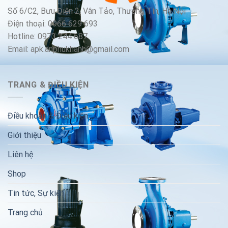
Số 6/C2, Bưu Điện 2, Vân Tảo, Thường Tín, Hà Nội
Điện thoại: 0966 629 693
Hotline: 0973 244 687
Email: apk.anphukhanh@gmail.com
TRANG & ĐIỀU KIỆN
Điều khoản & Điều kiện
Giới thiệu
Liên hệ
Shop
Tin tức, Sự kiện
Trang chủ