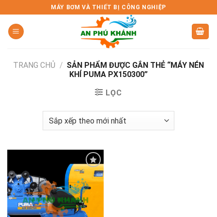
Skip
MÁY BƠM VÀ THIẾT BỊ CÔNG NGHIỆP
to
content
TRANG CHỦ
/
SẢN PHẨM ĐƯỢC GẮN THẺ “MÁY NÉN
KHÍ PUMA PX150300”
LỌC
Add to
wishlist