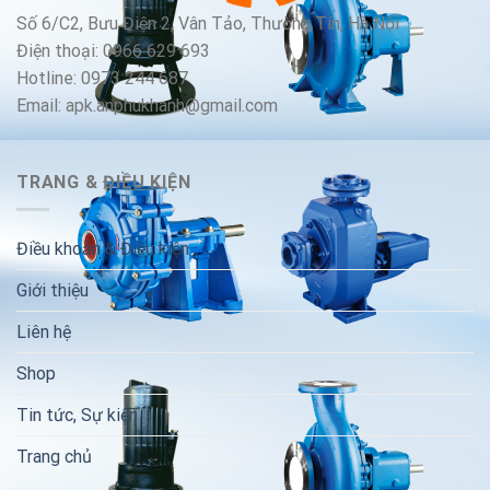
Số 6/C2, Bưu Điện 2, Vân Tảo, Thường Tín, Hà Nội
Điện thoại: 0966 629 693
Hotline: 0973 244 687
Email: apk.anphukhanh@gmail.com
TRANG & ĐIỀU KIỆN
Điều khoản & Điều kiện
Giới thiệu
Liên hệ
Shop
Tin tức, Sự kiện
Trang chủ