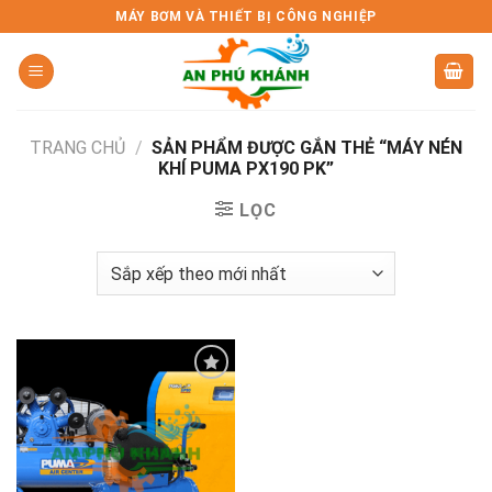
Skip
MÁY BƠM VÀ THIẾT BỊ CÔNG NGHIỆP
to
content
TRANG CHỦ
/
SẢN PHẨM ĐƯỢC GẮN THẺ “MÁY NÉN
KHÍ PUMA PX190 PK”
LỌC
Add to
wishlist