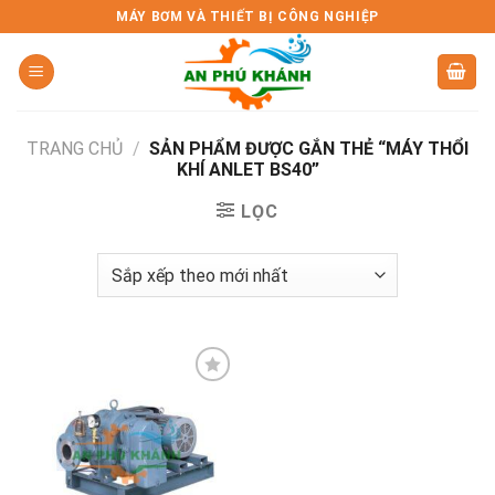
Skip
MÁY BƠM VÀ THIẾT BỊ CÔNG NGHIỆP
to
content
TRANG CHỦ
/
SẢN PHẨM ĐƯỢC GẮN THẺ “MÁY THỔI
KHÍ ANLET BS40”
LỌC
Add to
wishlist