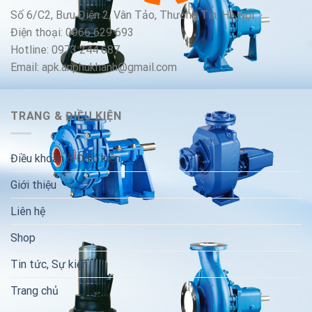
Số 6/C2, Bưu Điện 2, Vân Tảo, Thường Tín, Hà Nội
Điện thoại: 0966 629 693
Hotline: 0973 244 687
Email: apk.anphukhanh@gmail.com
TRANG & ĐIỀU KIỆN
Điều khoản & Điều kiện
Giới thiệu
Liên hệ
Shop
Tin tức, Sự kiện
Trang chủ