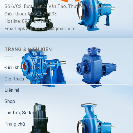
Số 6/C2, Bưu Điện 2, Vân Tảo, Thường Tín, Hà Nội
Điện thoại: 0966 629 693
Hotline: 0973 244 687
Email: apk.anphukhanh@gmail.com
TRANG & ĐIỀU KIỆN
Điều khoản & Điều kiện
Giới thiệu
Liên hệ
Shop
Tin tức, Sự kiện
Trang chủ