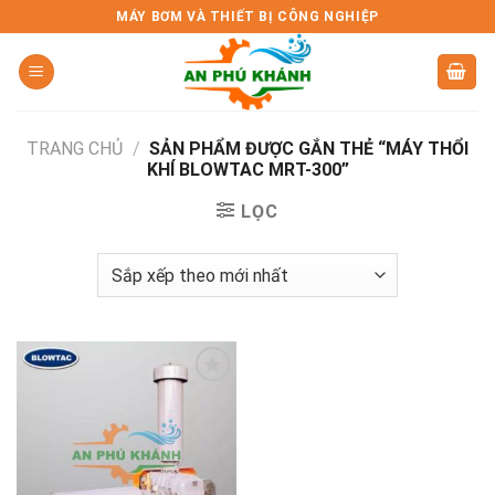
Skip
MÁY BƠM VÀ THIẾT BỊ CÔNG NGHIỆP
to
content
TRANG CHỦ
/
SẢN PHẨM ĐƯỢC GẮN THẺ “MÁY THỔI
KHÍ BLOWTAC MRT-300”
LỌC
Add to
wishlist