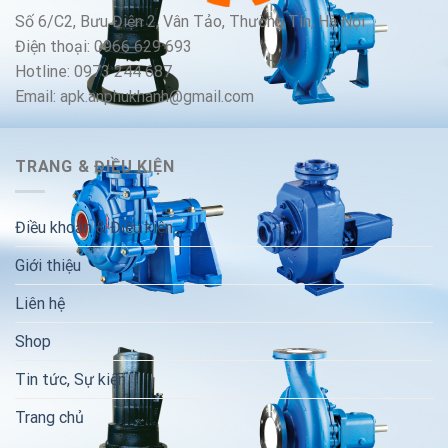
Số 6/C2, Bưu Điện 2, Vân Tảo, Thường Tín, Hà Nội
Điện thoại: 0966 629 693
Hotline: 0973 244 687
Email: apk.anphukhanh@gmail.com
TRANG & ĐIỀU KIỆN
Điều khoản & Điều kiện
Giới thiệu
Liên hệ
Shop
Tin tức, Sự kiện
Trang chủ