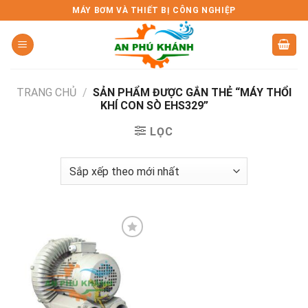
Skip
MÁY BƠM VÀ THIẾT BỊ CÔNG NGHIỆP
to
content
TRANG CHỦ
/
SẢN PHẨM ĐƯỢC GẮN THẺ “MÁY THỔI
KHÍ CON SÒ EHS329”
LỌC
Add to
wishlist