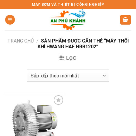
Skip
MÁY BƠM VÀ THIẾT BỊ CÔNG NGHIỆP
to
content
TRANG CHỦ
/
SẢN PHẨM ĐƯỢC GẮN THẺ “MÁY THỔI
KHÍ HWANG HAE HRB1202”
LỌC
Add to
wishlist