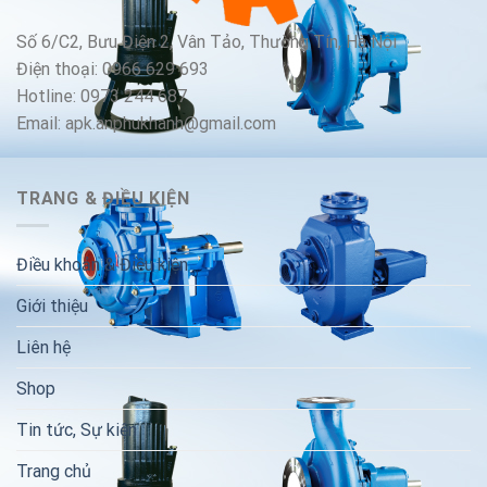
Số 6/C2, Bưu Điện 2, Vân Tảo, Thường Tín, Hà Nội
Điện thoại: 0966 629 693
Hotline: 0973 244 687
Email: apk.anphukhanh@gmail.com
TRANG & ĐIỀU KIỆN
Điều khoản & Điều kiện
Giới thiệu
Liên hệ
Shop
Tin tức, Sự kiện
Trang chủ