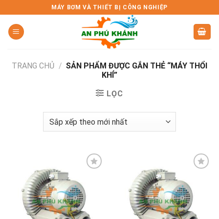
Skip
MÁY BƠM VÀ THIẾT BỊ CÔNG NGHIỆP
to
content
TRANG CHỦ
/
SẢN PHẨM ĐƯỢC GẮN THẺ “MÁY THỔI
KHÍ”
LỌC
Add to
Add to
wishlist
wishlist