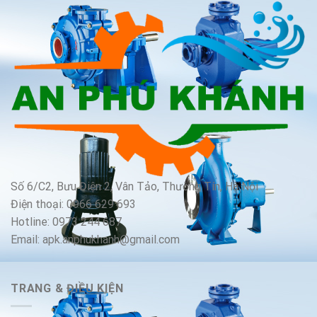
Số 6/C2, Bưu Điện 2, Vân Tảo, Thường Tín, Hà Nội
Điện thoại: 0966 629 693
Hotline: 0973 244 687
Email: apk.anphukhanh@gmail.com
TRANG & ĐIỀU KIỆN