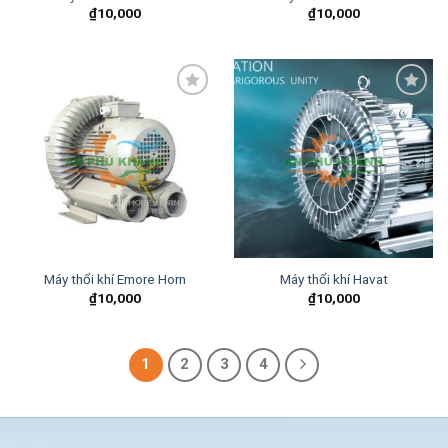
₫
10,000
₫
10,000
Add to
Add to
wishlist
wishlist
Máy thổi khí Emore Horn
Máy thổi khí Havat
₫
10,000
₫
10,000
1
2
3
4