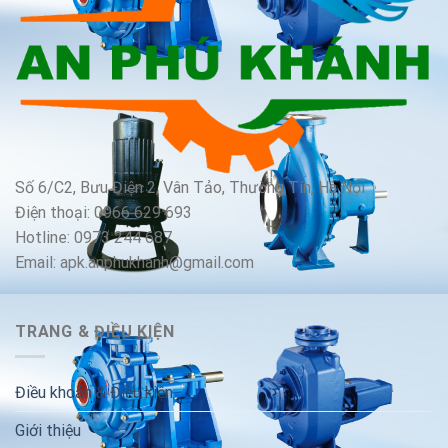
Số 6/C2, Bưu Điện 2, Vân Tảo, Thường Tín, Hà Nội
Điện thoại: 0966 629 693
Hotline: 0973 244 687
Email: apk.anphukhanh@gmail.com
TRANG & ĐIỀU KIỆN
Điều khoản & Điều kiện
Giới thiệu