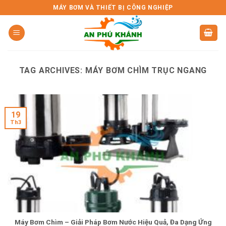
Skip
MÁY BƠM VÀ THIẾT BỊ CÔNG NGHIỆP
to
content
TAG ARCHIVES:
MÁY BƠM CHÌM TRỤC NGANG
19
Th3
Máy Bơm Chìm – Giải Pháp Bơm Nước Hiệu Quả, Đa Dạng Ứng